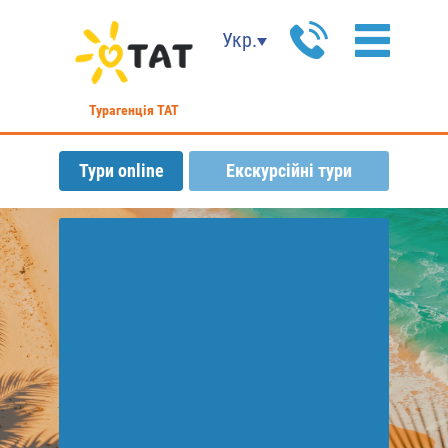
Укр.
Турагенція ТАТ
Тури online
Екскурсійні тури